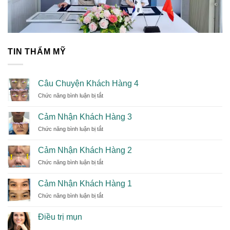
TIN THẨM MỸ
Câu Chuyện Khách Hàng 4
Chức năng bình luận bị tắt
ở
Câu
Chuyện
Cảm Nhận Khách Hàng 3
Khách
Chức năng bình luận bị tắt
ở
Hàng
Cảm
4
Nhận
Cảm Nhận Khách Hàng 2
Khách
Chức năng bình luận bị tắt
ở
Hàng
Cảm
3
Nhận
Cảm Nhận Khách Hàng 1
Khách
Chức năng bình luận bị tắt
ở
Hàng
Cảm
2
Nhận
Điều trị mụn
Khách